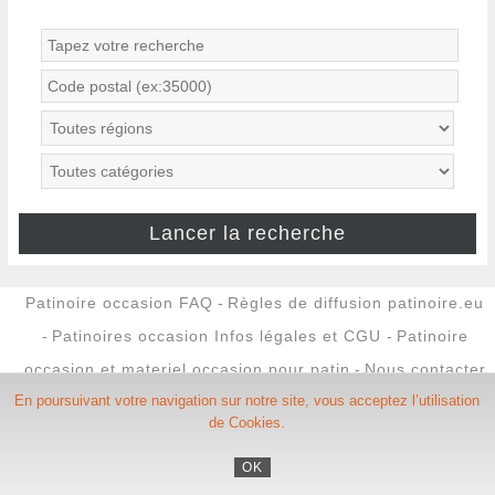
Patinoire occasion FAQ
-
Règles de diffusion patinoire.eu
-
Patinoires occasion Infos légales et CGU
-
Patinoire
occasion et materiel occasion pour patin
-
Nous contacter
En poursuivant votre navigation sur notre site, vous acceptez l’utilisation
Copyright ©
Patinoire occasion Patinoire.eu
/
Script PAG
de Cookies.
Créé par
Elina WEB
OK