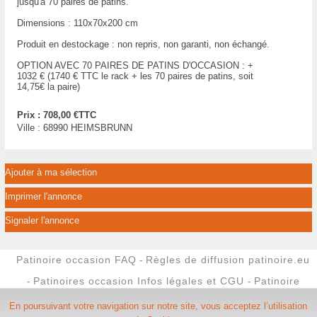
jusqu'à 70 paires de patins.
Dimensions : 110x70x200 cm
Produit en destockage : non repris, non garanti, non échangé.
OPTION AVEC 70 PAIRES DE PATINS D'OCCASION : +
1032 € (1740 € TTC le rack + les 70 paires de patins, soit
14,75€ la paire)
Prix :
708,00 €TTC
Ville :
68990 HEIMSBRUNN
Ajouter à ma sélection
Imprimer l'annonce
Signaler l'annonce
Patinoire occasion FAQ
-
Règles de diffusion patinoire.eu
-
Patinoires occasion Infos légales et CGU
-
Patinoire
occasion et materiel occasion pour patin
-
Nous contacter
En poursuivant votre navigation sur notre site, vous acceptez l’utilisation